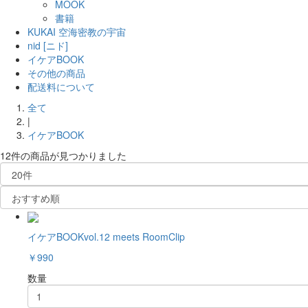
MOOK
書籍
KUKAI 空海密教の宇宙
nid [ニド]
イケアBOOK
その他の商品
配送料について
全て
|
イケアBOOK
12件
の商品が見つかりました
イケアBOOKvol.12 meets RoomClip
￥990
数量