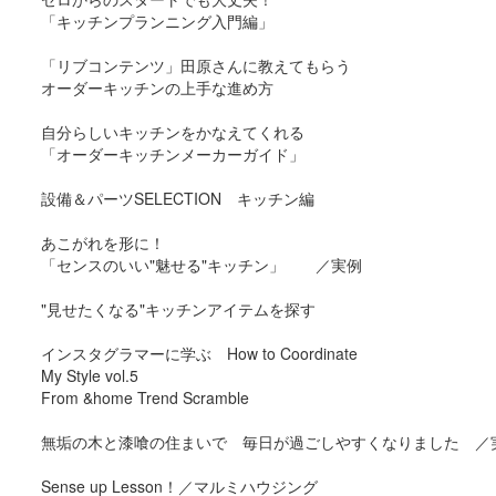
「キッチンプランニング入門編」
「リブコンテンツ」田原さんに教えてもらう
オーダーキッチンの上手な進め方
自分らしいキッチンをかなえてくれる
「オーダーキッチンメーカーガイド」
設備＆パーツSELECTION キッチン編
あこがれを形に！
「センスのいい"魅せる"キッチン」 ／実例
"見せたくなる"キッチンアイテムを探す
インスタグラマーに学ぶ How to Coordinate
My Style vol.5
From &home Trend Scramble
無垢の木と漆喰の住まいで 毎日が過ごしやすくなりました ／
Sense up Lesson！／マルミハウジング