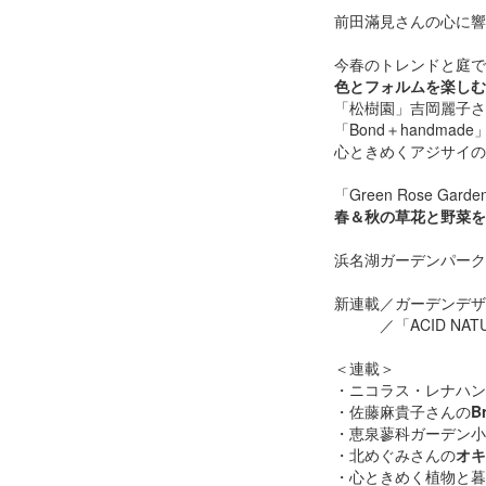
前田滿見さんの心に響
今春のトレンドと庭で
色とフォルムを楽しむ
「松樹園」吉岡麗子さ
「Bond＋handm
心ときめくアジサイの
「Green Rose Ga
春＆秋の草花と野菜を
浜名湖ガーデンパーク～R
新連載／ガーデンデザ
／「ACID NAT
＜連載＞
・ニコラス・レナハン
・佐藤麻貴子さんの
Br
・恵泉蓼科ガーデン
・北めぐみさんの
オキ
・心ときめく植物と