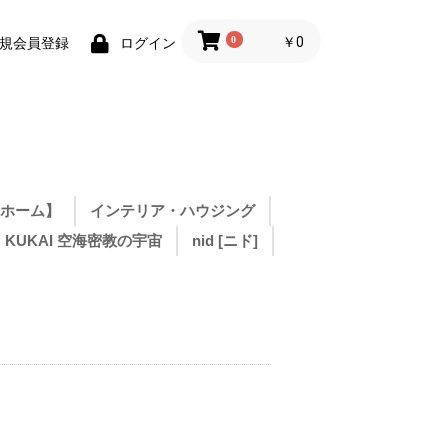
0
￥0
規会員登録
ログイン
 ホーム】
インテリア・ハウジング
KUKAI 空海密教の宇宙
nid [ニド]