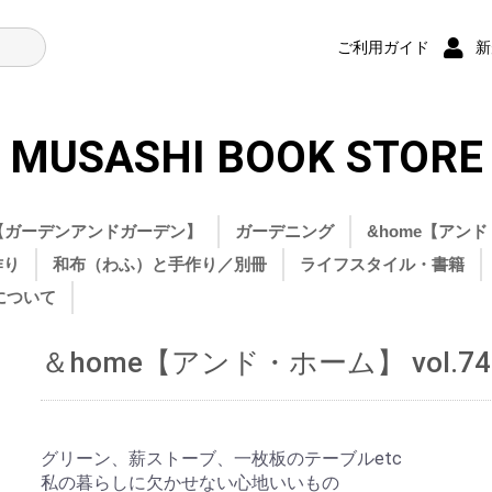
新
ご利用ガイド
MUSASHI BOOK STORE
den【ガーデンアンドガーデン】
ガーデニング
&home【アンド
作り
和布（わふ）と手作り／別冊
ライフスタイル・書籍
について
MOOK
書籍
＆home【アンド・ホーム】 vol.74
グリーン、薪ストーブ、一枚板のテーブルetc
私の暮らしに欠かせない心地いいもの