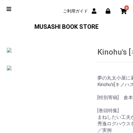
0
ご利用ガイド
MUSASHI BOOK STORE
Kinohu's
夢の丸太小屋
Kinohu's[キノハス]
[特別寄稿] 倉
[巻頭特集]
まねしたい工夫
秀逸ログハウス
／実例