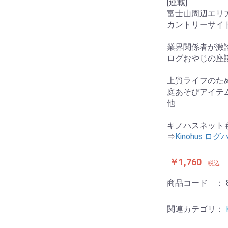
[連載]
富士山周辺エリ
カントリーサイ
業界関係者が激論
ログおやじの座
上質ライフのた
庭あそびアイテ
他
キノハスネット
⇒
Kinohus 
￥1,760
税込
商品コード ：
関連カテゴリ：