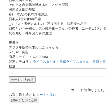
そのとき自衛隊は戦えるか、という問題
司馬遼太郎の無知
私(日本人)の真珠湾陰謀説
日本人奴隷(妾)農民論
_キリスト者デカルトの「私は考える」は悪魔の思考
戦後という平和な大東亜戦争ヨーロッパの禅者・ニーチェ(ランボ
無を知り、神を見た男の生涯
後書き
デジタル版のお求めはこちらから
￥1,320
税込
商品コード ：
60000053
関連カテゴリ：
ライフスタイル・書籍
ライフスタイル・書籍
＞
書
数量
カートに入れる
カートに追加しました
お買い物を続ける
カートへ進む
お気に入りに追加