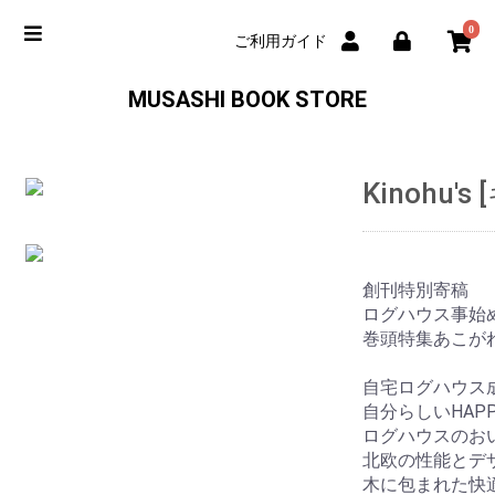
0
ご利用ガイド
MUSASHI BOOK STORE
Kinohu's
創刊特別寄稿
ログハウス事始
巻頭特集あこが
自宅ログハウス成
自分らしいHAP
ログハウスのお
北欧の性能とデ
木に包まれた快