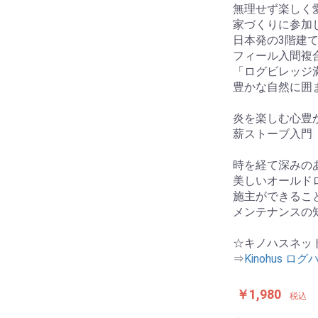
無理せず楽しく愛
家づくりに参加し
日本発の3階建て
フィール入間複
「ログビレッジ
豊かな自然に囲
炎を楽しむ心豊
薪ストーブ入門
時を経て深みの
美しいオールド
施主ができるこ
メンテナンスの
☆キノハスネッ
⇒
Kinohus 
￥1,980
税込