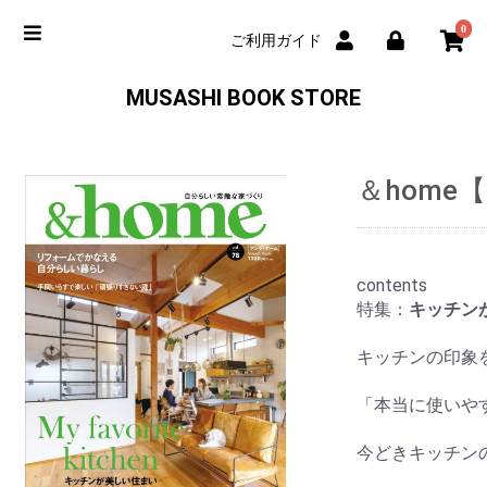
0
ご利用ガイド
MUSASHI BOOK STORE
＆home【
contents
特集：
キッチン
キッチンの印象
「本当に使いや
今どきキッチン