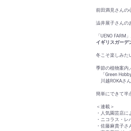
前田満見さんの
澁井展子さんの
「UENO FA
イギリスガーデ
冬こそ楽しみた
季節の植物案内
「Green H
川越ROKAさ
簡単にできて半
＜連載＞
・人気園芸店によ
・ニコラス・レ
・佐藤麻貴子さんの Br